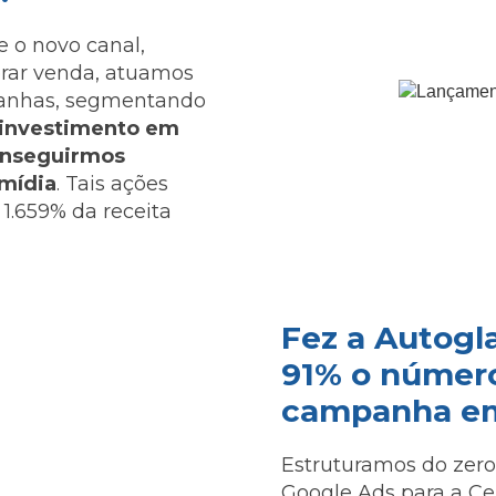
 o novo canal,
erar venda, atuamos
panhas, segmentando
 investimento em
conseguirmos
 mídia
. Tais ações
.659% da receita
Fez a Autogl
91% o número
campanha em
Estruturamos do zer
Google Ads para a Ce