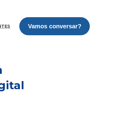
Vamos conversar?
NTES
m
ital