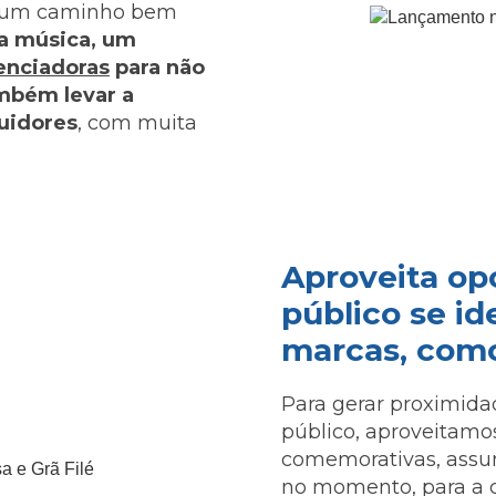
or um caminho bem
a música, um
uenciadoras
para não
ambém levar a
uidores
, com muita
Aproveita op
público se id
marcas, como 
Para gerar proximid
público, aproveitamo
comemorativas, assu
no momento, para a c